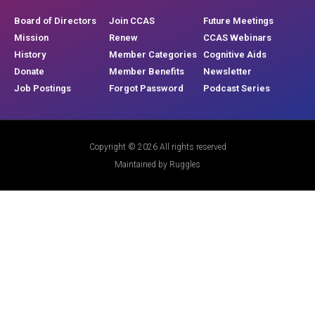
Board of Directors
Join CCAS
Future Meetings
Mission
Renew
CCAS Webinars
History
Member Categories
Cognitive Aids
Donate
Member Benefits
Newsletter
Job Postings
Forgot Password
Podcast Series
Copyright © 2026 All rights reserved
Maintained by Ruggles