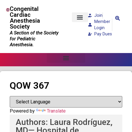
Congenital
Cardiac
Join
Anesthesia
Member
Society
Patients and Families
Login
A Section of the Society
Pay Dues
for Pediatric
Anesthesia.
QOW 367
Powered by
Translate
Authors: Laura Rodríguez,
MD— Hospital de