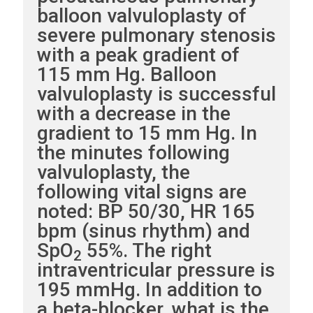
balloon valvuloplasty of
severe pulmonary stenosis
with a peak gradient of
115 mm Hg. Balloon
valvuloplasty is successful
with a decrease in the
gradient to 15 mm Hg. In
the minutes following
valvuloplasty, the
following vital signs are
noted: BP 50/30, HR 165
bpm (sinus rhythm) and
SpO
55%. The right
2
intraventricular pressure is
195 mmHg. In addition to
a beta-blocker, what is the